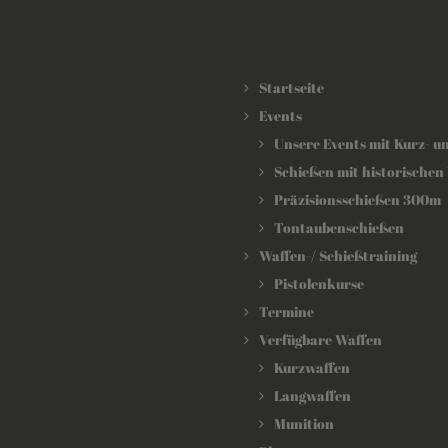
Startseite
Events
Unsere Events mit Kurz- u
Schießen mit historischen
Präzisionsschießen 300m
Tontaubenschießen
Waffen-/ Schießtraining
Pistolenkurse
Termine
Verfügbare Waffen
Kurzwaffen
Langwaffen
Munition