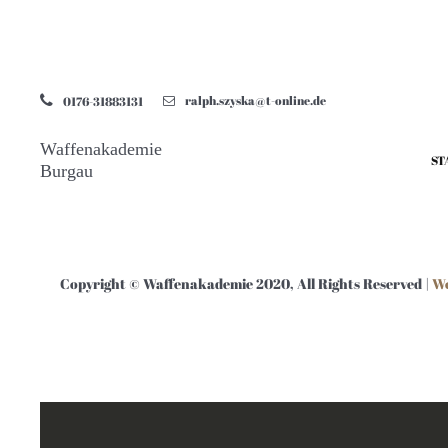
ralph.szyska@t-online.de
0176-31883131
Waffenakademie
ST
Burgau
Copyright © Waffenakademie 2020, All Rights Reserved |
We