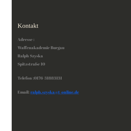
Kontakt
Adresse :
Waffenakademie Burgau
Ralph Szyska
Spitzstraße 10
Telefon :0176-31883131
Email:
ralph.szyska@t-online.de